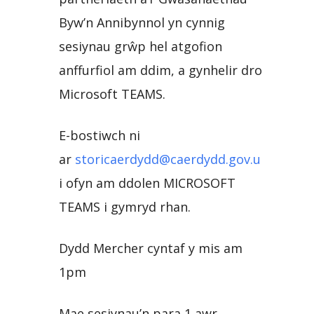
Byw’n Annibynnol yn cynnig
sesiynau grŵp hel atgofion
anffurfiol am ddim, a gynhelir dros
Microsoft TEAMS.
E-bostiwch ni
ar
storicaerdydd@caerdydd.gov.uk
i ofyn am ddolen MICROSOFT
TEAMS i gymryd rhan.
Dydd Mercher cyntaf y mis am
1pm
Mae sesiynau’n para 1 awr.