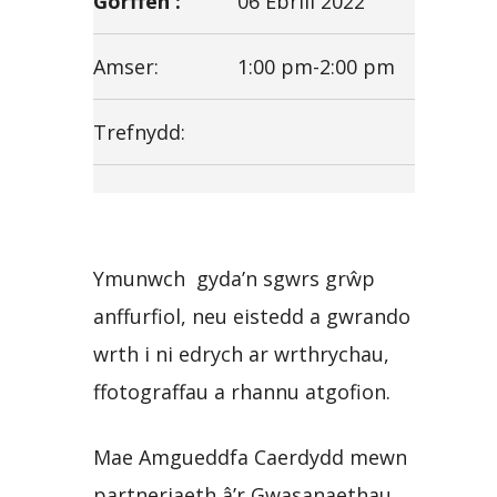
Gorffen :
06 Ebrill 2022
Amser:
1:00 pm-2:00 pm
Trefnydd:
Ymunwch gyda’n sgwrs grŵp
anffurfiol, neu eistedd a gwrando
wrth i ni edrych ar wrthrychau,
ffotograffau a rhannu atgofion.
Mae Amgueddfa Caerdydd mewn
partneriaeth â’r Gwasanaethau