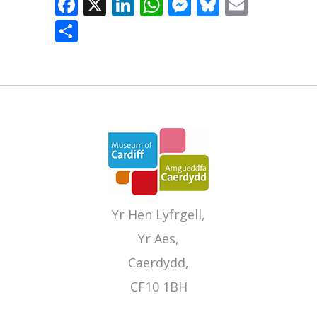
Facebook
X
LinkedIn
WhatsApp
Messenger
Bluesky
Email
Share
Yr Hen Lyfrgell,
Yr Aes,
Caerdydd,
CF10 1BH