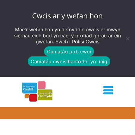
Cwcis ar y wefan hon
Mae'r wefan hon yn defnyddio cwcis er mwyn
sicrhau eich bod yn cael y profiad gorau ar ein
gwefan. Ewch i
Polisi Cwcis
Caniatáu pob cwci
Caniatáu cwcis hanfodol yn unig