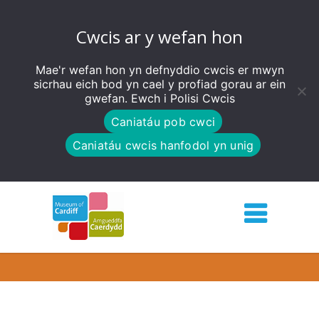
Cwcis ar y wefan hon
Mae'r wefan hon yn defnyddio cwcis er mwyn
sicrhau eich bod yn cael y profiad gorau ar ein
gwefan. Ewch i
Polisi Cwcis
Caniatáu pob cwci
Caniatáu cwcis hanfodol yn unig