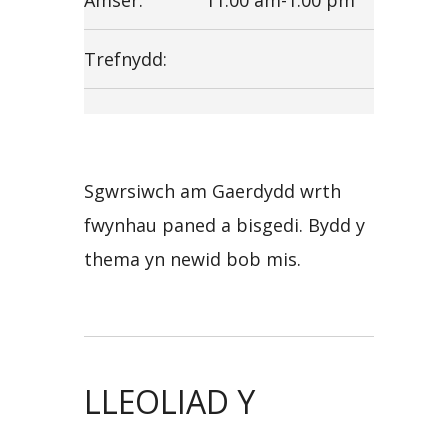
Amser:
11:00 am-1:00 pm
Trefnydd:
Sgwrsiwch am Gaerdydd wrth
fwynhau paned a bisgedi. Bydd y
thema yn newid bob mis.
LLEOLIAD Y