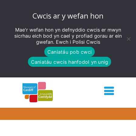
Cwcis ar y wefan hon
Mae'r wefan hon yn defnyddio cwcis er mwyn
sicrhau eich bod yn cael y profiad gorau ar ein
gwefan. Ewch i
Polisi Cwcis
Caniatáu pob cwci
Caniatáu cwcis hanfodol yn unig