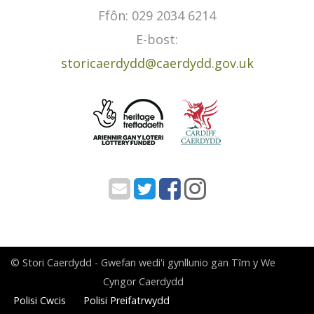
Ffôn: 029 2034 6214
E-bost:
storicaerdydd@caerdydd.gov.uk
© Stori Caerdydd - Gwefan wedi'i gynllunio gan Tȋm y We
Cyngor Caerdydd
Polisi Cwcis
Polisi Preifatrwydd