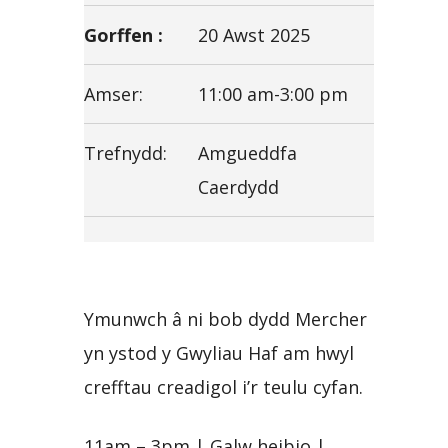
Gorffen :
20 Awst 2025
Amser:
11:00 am-3:00 pm
Trefnydd:
Amgueddfa
Caerdydd
Ymunwch â ni bob dydd Mercher
yn ystod y Gwyliau Haf am hwyl
crefftau creadigol i’r teulu cyfan.
11am – 3pm | Galw heibio |