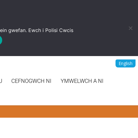
 ein gwefan. Ewch i
Polisi Cwcis
English
U
CEFNOGWCH NI
YMWELWCH A NI