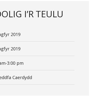
OLIG I’R TEULU
agfyr 2019
agfyr 2019
 am-3:00 pm
ddfa Caerdydd