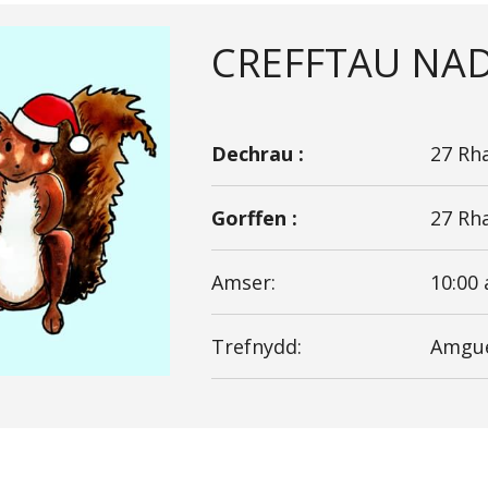
CREFFTAU NAD
Dechrau :
27 Rh
Gorffen :
27 Rh
Amser:
10:00
Trefnydd:
Amgue