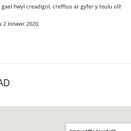
ael hwyl creadigol, crefftus ar gyfer y teulu oll!
 2 Ionawr 2020,
AD