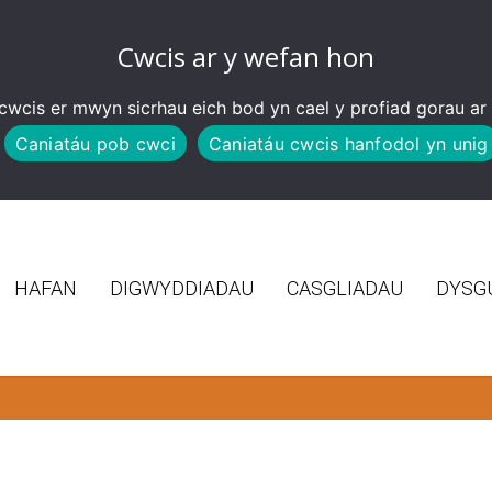
Cwcis ar y wefan hon
wcis er mwyn sicrhau eich bod yn cael y profiad gorau ar
Caniatáu pob cwci
Caniatáu cwcis hanfodol yn unig
HAFAN
DIGWYDDIADAU
CASGLIADAU
DYSG