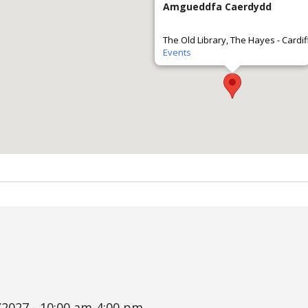
Amgueddfa Caerdydd
The Old Library, The Hayes - Cardif
Events
/2027 - 10:00 am-4:00 pm