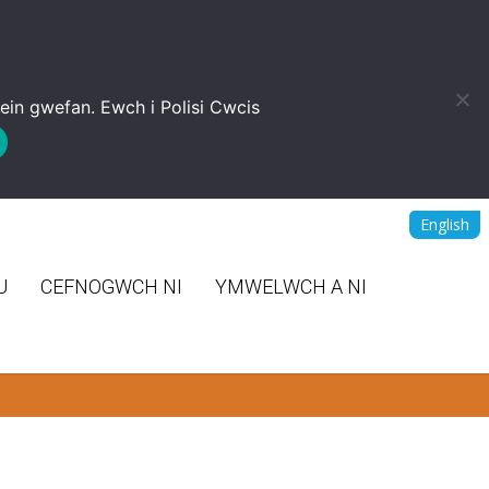
 ein gwefan. Ewch i
Polisi Cwcis
English
U
CEFNOGWCH NI
YMWELWCH A NI