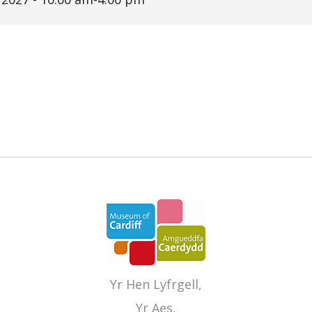
r
are
Yr Hen Lyfrgell,
Yr Aes,