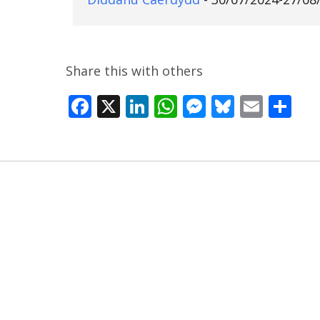
Share this with others
Facebook
X
LinkedIn
WhatsApp
Messenge
Bluesky
Email
Sh