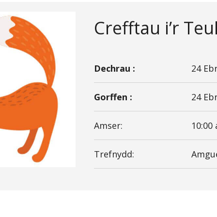
Crefftau i’r Teu
Dechrau :
24 Ebr
Gorffen :
24 Ebr
Amser:
10:00
Trefnydd:
Amgue