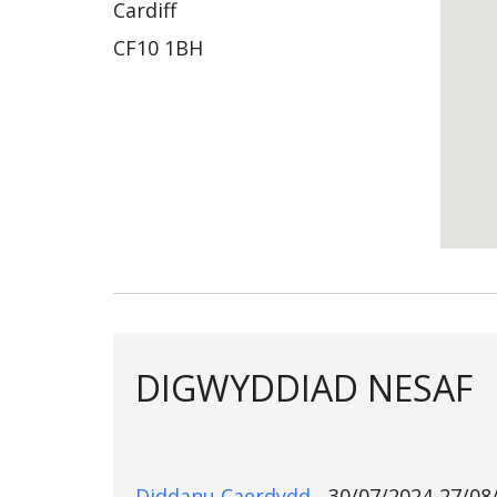
Cardiff
CF10 1BH
DIGWYDDIAD NESAF
Diddanu Caerdydd
- 30/07/2024-27/08