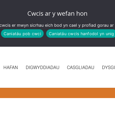
Cwcis ar y wefan hon
wcis er mwyn sicrhau eich bod yn cael y profiad gorau ar
Caniatáu pob cwci
Caniatáu cwcis hanfodol yn unig
HAFAN
DIGWYDDIADAU
CASGLIADAU
DYSG