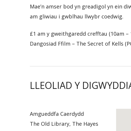
Mae’n amser bod yn greadigol yn ein diw
am gliwiau i gwblhau llwybr coedwig.
£1 am y gweithgaredd crefftau (10am –
Dangosiad Ffilm – The Secret of Kells 
LLEOLIAD Y DIGWYDDI
Amgueddfa Caerdydd
The Old Library, The Hayes