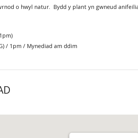
rnod o hwyl natur. Bydd y plant yn gwneud anifeilia
 1pm)
(PG) / 1pm / Mynediad am ddim
AD